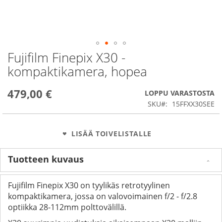
Fujifilm Finepix X30 -
Skip
to
kompaktikamera, hopea
the
beginning
479,00 €
of
LOPPU VARASTOSTA
the
SKU
15FFXX30SEE
images
gallery
LISÄÄ TOIVELISTALLE
Tuotteen kuvaus
Fujifilm Finepix X30 on tyylikäs retrotyylinen
kompaktikamera, jossa on valovoimainen f/2 - f/2.8
optiikka 28-112mm polttovälillä.