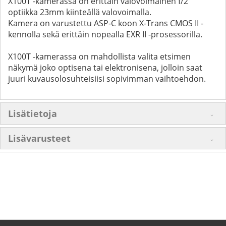
X100T -kamerassa on erittäin valovoimainen f/2
optiikka 23mm kiinteällä valovoimalla.
Kamera on varustettu ASP-C koon X-Trans CMOS II -
kennolla sekä erittäin nopealla EXR II -prosessorilla.
X100T -kamerassa on mahdollista valita etsimen
näkymä joko optisena tai elektronisena, jolloin saat
juuri kuvausolosuhteisiisi sopivimman vaihtoehdon.
Lisätietoja
Lisävarusteet