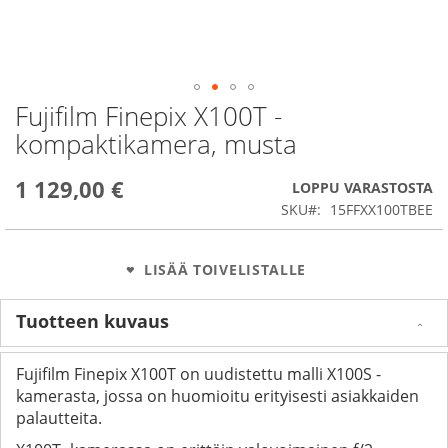
Fujifilm Finepix X100T -
Skip
to
kompaktikamera, musta
the
beginning
1 129,00 €
of
LOPPU VARASTOSTA
the
SKU
15FFXX100TBEE
images
gallery
LISÄÄ TOIVELISTALLE
Tuotteen kuvaus
Fujifilm Finepix X100T on uudistettu malli X100S -
kamerasta, jossa on huomioitu erityisesti asiakkaiden
palautteita.