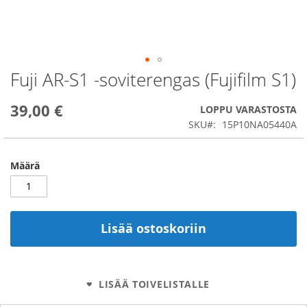
Fuji AR-S1 -soviterengas (Fujifilm S1)
Skip
to
the
39,00 €
LOPPU VARASTOSTA
beginning
SKU
15P10NA05440A
of
the
images
Määrä
gallery
Lisää ostoskoriin
LISÄÄ TOIVELISTALLE