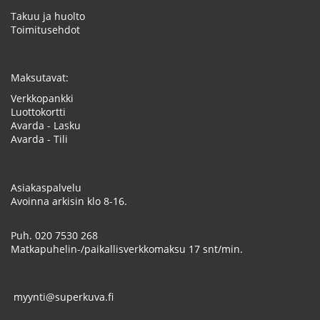
Takuu ja huolto
Toimitusehdot
Maksutavat:
Verkkopankki
Luottokortti
Avarda - Lasku
Avarda - Tili
Asiakaspalvelu
Avoinna arkisin klo 8-16.
Puh.
020 7530 268
Matkapuhelin-/paikallisverkkomaksu 17 snt/min.
myynti@superkuva.fi