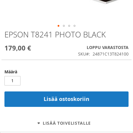
EPSON T8241 PHOTO BLACK
Skip
to
the
179,00 €
LOPPU VARASTOSTA
beginning
SKU
24871C13T824100
of
the
images
Määrä
gallery
Lisää ostoskoriin
LISÄÄ TOIVELISTALLE