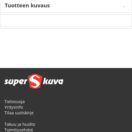
Tuotteen kuvaus
Tietosuoja
Yritysinfo
Tilaa uutiskirje
Takuu ja huolto
Toimitusehdot