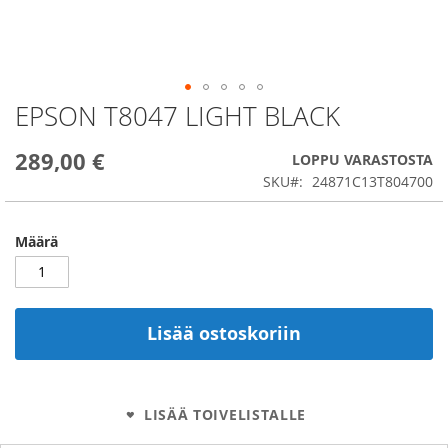
EPSON T8047 LIGHT BLACK
Skip
to
the
289,00 €
LOPPU VARASTOSTA
beginning
SKU
24871C13T804700
of
the
images
Määrä
gallery
Lisää ostoskoriin
LISÄÄ TOIVELISTALLE