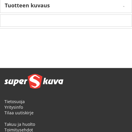
Tuotteen kuvaus
Tietosuoja
Yritysinfo
Tilaa uutiskirje
Takuu ja huolto
Toimitusehdot