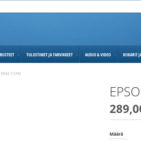
RUSTEET
TULOSTIMET JA TARVIKKEET
AUDIO & VIDEO
KIIKARIT 
T8042 CYAN
EPSO
289,0
Määrä