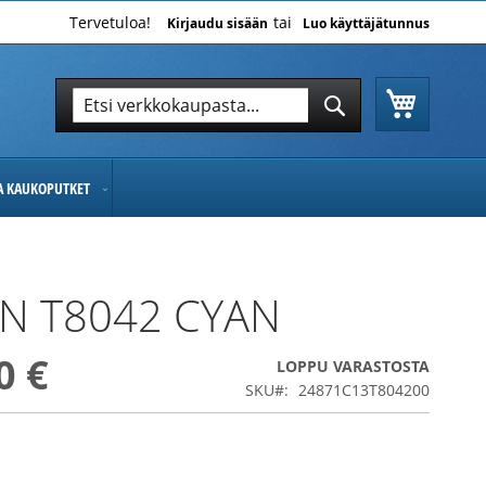
Tervetuloa!
Kirjaudu sisään
Luo käyttäjätunnus
Ostoskor
Hae
Hae
JA KAUKOPUTKET
N T8042 CYAN
0 €
LOPPU VARASTOSTA
SKU
24871C13T804200