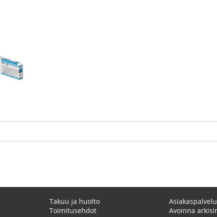
Takuu ja huolto
Asiakaspalvelu
Toimitusehdot
Avoinna arkisin