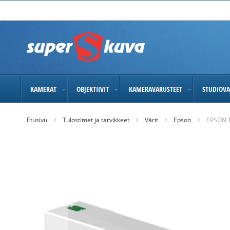
Skip
to
Content
KAMERAT
OBJEKTIIVIT
KAMERAVARUSTEET
STUDIOVA
Etusivu
Tulostimet ja tarvikkeet
Värit
Epson
EPSON 
Skip
to
the
end
of
the
images
gallery