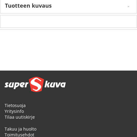
Tuotteen kuvaus
Tietosuoja
Yritysinfo
Tilaa uutiskirje
Takuu ja huolto
Toimitusehdot