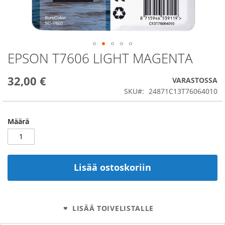
EPSON T7606 LIGHT MAGENTA
Skip
to
the
32,00 €
VARASTOSSA
beginning
SKU
24871C13T76064010
of
the
images
Määrä
gallery
Lisää ostoskoriin
LISÄÄ TOIVELISTALLE