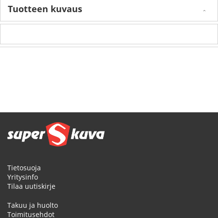
Tuotteen kuvaus
Tietosuoja
Yritysinfo
Tilaa uutiskirje
Takuu ja huolto
Toimitusehdot