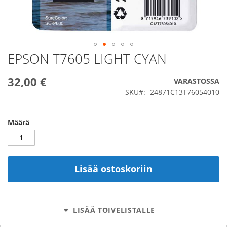
EPSON T7605 LIGHT CYAN
Skip
to
the
32,00 €
VARASTOSSA
beginning
SKU
24871C13T76054010
of
the
images
Määrä
gallery
Lisää ostoskoriin
LISÄÄ TOIVELISTALLE