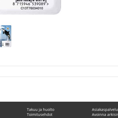
Takuu ja huolto
Asiakaspalvelu
Toimitusehdot
Avoinna arkisin