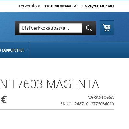
Tervetuloa!
Kirjaudu sisään
Luo käyttäjätunnus
Ostoskor
Hae
Hae
JA KAUKOPUTKET
N T7603 MAGENTA
 €
VARASTOSSA
SKU
24871C13T76034010