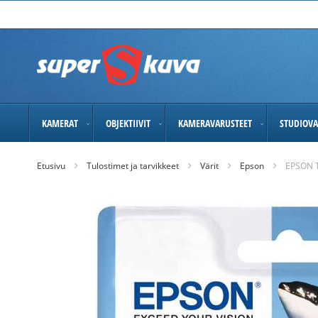
Skip
to
Content
KAMERAT
OBJEKTIIVIT
KAMERAVARUSTEET
STUDIOVA
Etusivu
Tulostimet ja tarvikkeet
Värit
Epson
EPSON 
Skip
to
the
end
of
the
images
gallery