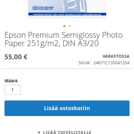
Epson Premium Semiglossy Photo
Skip
to
Paper 251g/m2, DIN A3/20
the
beginning
55,00 €
of
VARASTOSSA
the
SKU
24871C13S041334
images
gallery
Määrä
Lisää ostoskoriin
LISÄÄ TOIVELISTALLE