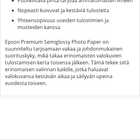
Puolikiiltävä pinta tarjoaa ammattimaisen ilmeen
Nopeasti kuivuvat ja kestäviä tulosteita
Yhteensopivuus useiden tulostimien ja
musteiden kanssa
Epson Premium Semiglossy Photo Paper on
suunniteltu tarjoamaan vakaa ja johdonmukainen
suorituskyky, mikä takaa erinomaisten valokuvien
tulostamisen kerta toisensa jälkeen. Tämä tekee siitä
erinomaisen valinnan kaikille, jotka haluavat
valokuvansa kestävän aikaa ja säilyvän upeina
vuodesta toiseen.