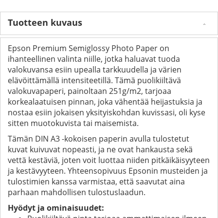
Tuotteen kuvaus
Epson Premium Semiglossy Photo Paper on
ihanteellinen valinta niille, jotka haluavat tuoda
valokuvansa esiin upealla tarkkuudella ja värien
elävöittämällä intensiteetillä. Tämä puolikiiltävä
valokuvapaperi, painoltaan 251g/m2, tarjoaa
korkealaatuisen pinnan, joka vähentää heijastuksia ja
nostaa esiin jokaisen yksityiskohdan kuvissasi, oli kyse
sitten muotokuvista tai maisemista.
Tämän DIN A3 -kokoisen paperin avulla tulostetut
kuvat kuivuvat nopeasti, ja ne ovat hankausta sekä
vettä kestäviä, joten voit luottaa niiden pitkäikäisyyteen
ja kestävyyteen. Yhteensopivuus Epsonin musteiden ja
tulostimien kanssa varmistaa, että saavutat aina
parhaan mahdollisen tulostuslaadun.
Hyödyt ja ominaisuudet: