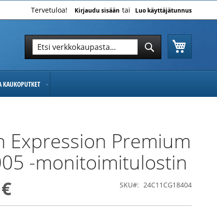
Tervetuloa!
Kirjaudu sisään
Luo käyttäjätunnus
Ostoskor
Hae
Hae
JA KAUKOPUTKET
n Expression Premium
05 -monitoimitulostin
 €
SKU
24C11CG18404