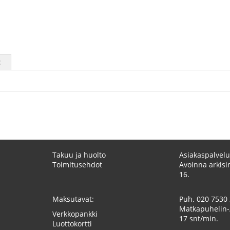
t
Takuu ja huolto
Asiakaspalvelu
Toimitusehdot
Avoinna arkisin
16.
Maksutavat:
Puh.
020 7530
Matkapuhelin-
Verkkopankki
17 snt/min.
Luottokortti