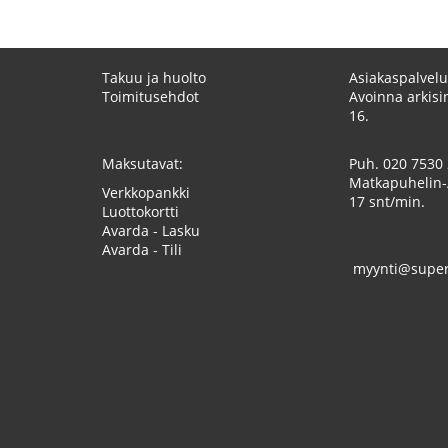
Takuu ja huolto
Asiakaspalvelu
Toimitusehdot
Avoinna arkisin
16.
Maksutavat:
Puh.
020 7530
Matkapuhelin-
Verkkopankki
17 snt/min.
Luottokortti
Avarda - Lasku
Avarda - Tili
myynti@superk