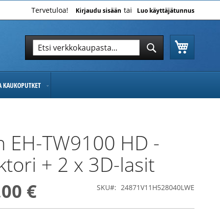
Tervetuloa!
Kirjaudu sisään
Luo käyttäjätunnus
Ostoskor
Hae
Hae
JA KAUKOPUTKET
n EH-TW9100 HD -
tori + 2 x 3D-lasit
,00 €
SKU
24871V11H528040LWE