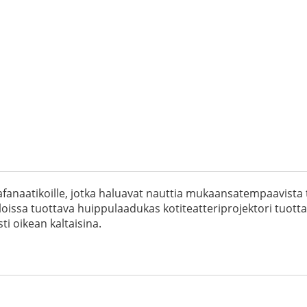
vafanaatikoille, jotka haluavat nauttia mukaansatempaavist
tiloissa tuottava huippulaadukas kotiteatteriprojektori tuot
sti oikean kaltaisina.