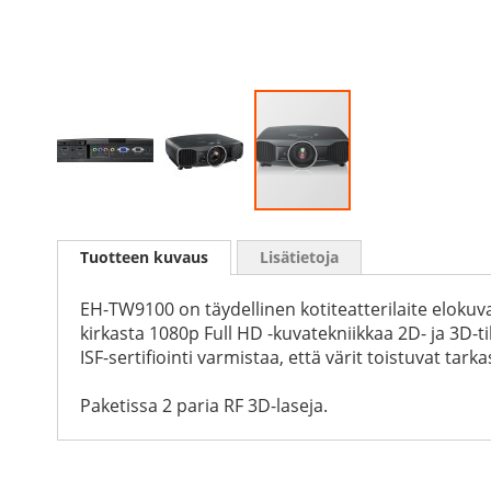
Skip
to
Tuotteen kuvaus
Lisätietoja
the
beginning
of
EH-TW9100 on täydellinen kotiteatterilaite eloku
the
kirkasta 1080p Full HD -kuvatekniikkaa 2D- ja 3D-
images
ISF-sertifiointi varmistaa, että värit toistuvat tarka
gallery
Paketissa 2 paria RF 3D-laseja.