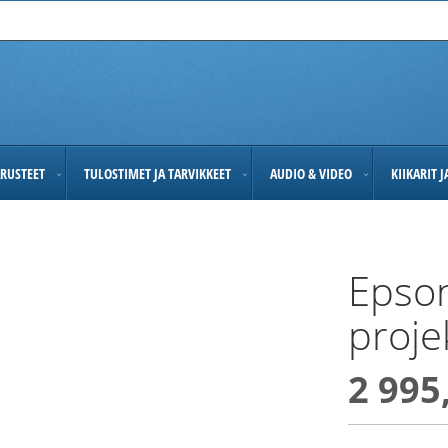
RUSTEET
TULOSTIMET JA TARVIKKEET
AUDIO & VIDEO
KIIKARIT 
Epso
projek
2 995