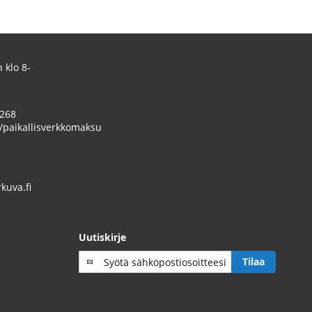
 klo 8-
 268
/paikallisverkkomaksu
uva.fi
Uutiskirje
Tilaa
Tilaa
uutiskirje