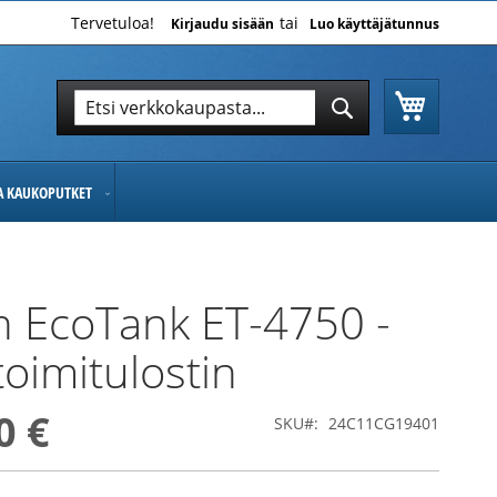
Tervetuloa!
Kirjaudu sisään
Luo käyttäjätunnus
Ostoskor
Hae
Hae
JA KAUKOPUTKET
 EcoTank ET-4750 -
oimitulostin
0 €
SKU
24C11CG19401