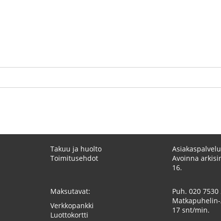
Takuu ja huolto
Asiakaspalvelu
Toimitusehdot
Avoinna arkisin
16.
Maksutavat:
Puh.
020 7530
Matkapuhelin-
Verkkopankki
17 snt/min.
Luottokortti