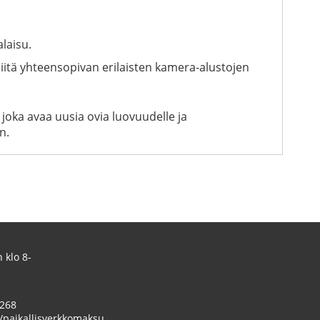
laisu.
siitä yhteensopivan erilaisten kamera-alustojen
 joka avaa uusia ovia luovuudelle ja
n.
 klo 8-
 268
/paikallisverkkomaksu