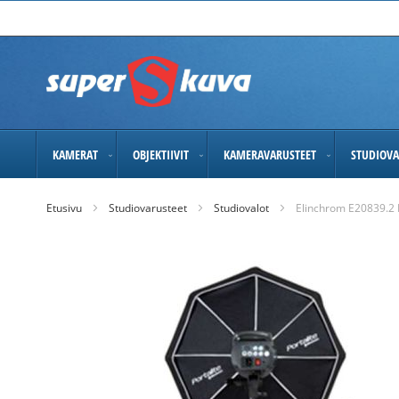
Skip
to
Content
KAMERAT
OBJEKTIIVIT
KAMERAVARUSTEET
STUDIOVA
Etusivu
Studiovarusteet
Studiovalot
Elinchrom E20839.2 D
Skip
to
the
end
of
the
images
gallery