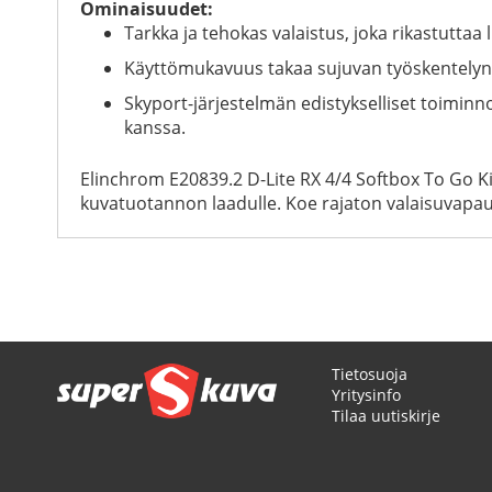
Ominaisuudet:
Tarkka ja tehokas valaistus, joka rikastuttaa 
Käyttömukavuus takaa sujuvan työskentelyn, ol
Skyport-järjestelmän edistykselliset toiminn
kanssa.
Elinchrom E20839.2 D-Lite RX 4/4 Softbox To Go Kit
kuvatuotannon laadulle. Koe rajaton valaisuvapaus
Tietosuoja
Yritysinfo
Tilaa uutiskirje