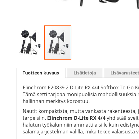
Skip
to
Tuotteen kuvaus
Lisätietoja
Lisävarustee
the
beginning
of
Elinchrom E20839.2 D-Lite RX 4/4 Softbox To Go Kit
the
Tämä setti tarjoaa monipuolisia mahdollisuuksia ni
images
hallinnan merkitys korostuu.
gallery
Nautit kompaktista, mutta vankasta rakenteesta, jo
tarpeisiin.
Elinchrom D-Lite RX 4/4
yhdistää sveit
halutun työkalun niin ammattilaisille kuin edistyne
salamajärjestelmän välillä, mikä tekee valaisusta v