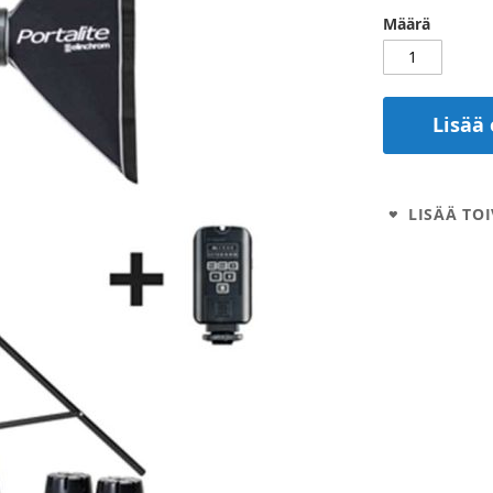
Määrä
Lisää 
LISÄÄ TOI