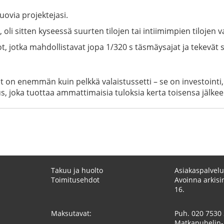
luovia projektejasi.
i sitten kyseessä suurten tilojen tai intiimimpien tilojen va
ot, jotka mahdollistavat jopa 1/320 s täsmäysajat ja tekevät 
 on enemmän kuin pelkkä valaistussetti – se on investointi,
, joka tuottaa ammattimaisia tuloksia kerta toisensa jälkee
Takuu ja huolto
Asiakaspalvelu
Toimitusehdot
Avoinna arkisin
16.
Maksutavat:
Puh.
020 7530
Matkapuhelin-