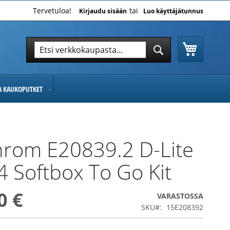
Tervetuloa!
Kirjaudu sisään
Luo käyttäjätunnus
Ostoskor
Hae
Hae
JA KAUKOPUTKET
hrom E20839.2 D-Lite
4 Softbox To Go Kit
0 €
VARASTOSSA
SKU
15E208392