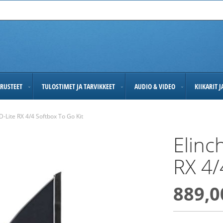
RUSTEET
TULOSTIMET JA TARVIKKEET
AUDIO & VIDEO
KIIKARIT 
-Lite RX 4/4 Softbox To Go Kit
Elinc
RX 4/
889,0