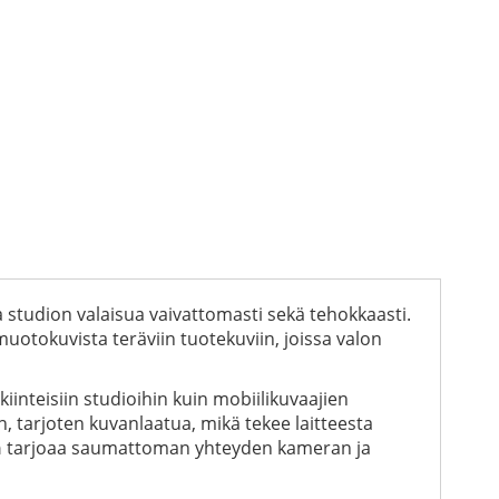
ta studion valaisua vaivattomasti sekä tehokkaasti.
uotokuvista teräviin tuotekuviin, joissa valon
iinteisiin studioihin kuin mobiilikuvaajien
n, tarjoten kuvanlaatua, mikä tekee laitteesta
n
tarjoaa saumattoman yhteyden kameran ja