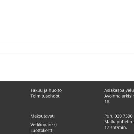
Takuu ja huolto
Asiakaspalvelu
Toimitusehdot
Avoinna arkisin
16.
Maksutavat:
Puh.
020 7530
Matkapuhelin-
Verkkopankki
17 snt/min.
Luottokortti