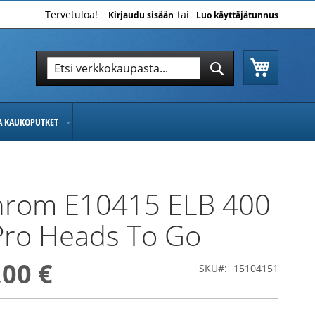
Tervetuloa!
Kirjaudu sisään
Luo käyttäjätunnus
Ostoskor
Hae
Hae
JA KAUKOPUTKET
chrom E10415 ELB 400
Pro Heads To Go
,00 €
SKU
15104151