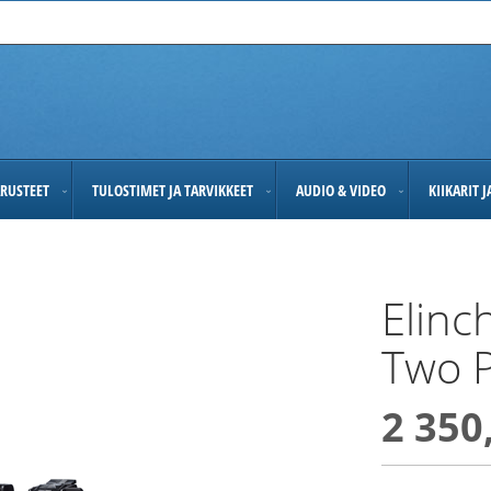
RUSTEET
TULOSTIMET JA TARVIKKEET
AUDIO & VIDEO
KIIKARIT 
Elin
Two 
2 350