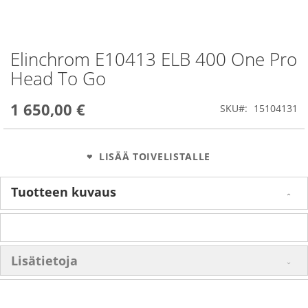
Elinchrom E10413 ELB 400 One Pro
Skip
to
Head To Go
the
beginning
1 650,00 €
of
SKU
15104131
the
images
gallery
LISÄÄ TOIVELISTALLE
Tuotteen kuvaus
Lisätietoja