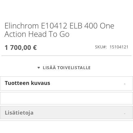
Elinchrom E10412 ELB 400 One
Skip
to
Action Head To Go
the
beginning
1 700,00 €
of
SKU
15104121
the
images
gallery
LISÄÄ TOIVELISTALLE
Tuotteen kuvaus
Lisätietoja