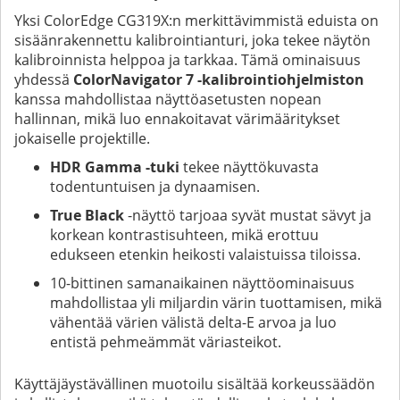
Yksi ColorEdge CG319X:n merkittävimmistä eduista on
sisäänrakennettu kalibrointianturi, joka tekee näytön
kalibroinnista helppoa ja tarkkaa. Tämä ominaisuus
yhdessä
ColorNavigator 7 -kalibrointiohjelmiston
kanssa mahdollistaa näyttöasetusten nopean
hallinnan, mikä luo ennakoitavat värimääritykset
jokaiselle projektille.
HDR Gamma -tuki
tekee näyttökuvasta
todentuntuisen ja dynaamisen.
True Black
-näyttö tarjoaa syvät mustat sävyt ja
korkean kontrastisuhteen, mikä erottuu
edukseen etenkin heikosti valaistuissa tiloissa.
10-bittinen samanaikainen näyttöominaisuus
mahdollistaa yli miljardin värin tuottamisen, mikä
vähentää värien välistä delta-E arvoa ja luo
entistä pehmeämmät väriasteikot.
Käyttäjäystävällinen muotoilu sisältää korkeussäädön