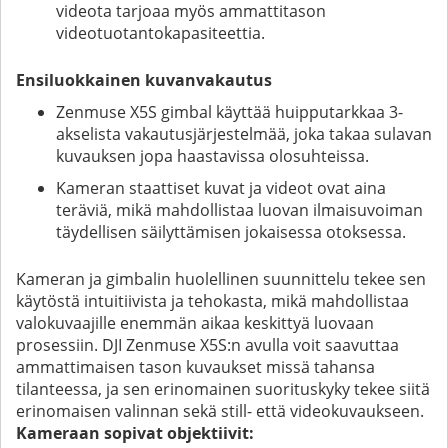
videota tarjoaa myös ammattitason
videotuotantokapasiteettia.
Ensiluokkainen kuvanvakautus
Zenmuse X5S gimbal käyttää huipputarkkaa 3-
akselista vakautusjärjestelmää, joka takaa sulavan
kuvauksen jopa haastavissa olosuhteissa.
Kameran staattiset kuvat ja videot ovat aina
teräviä, mikä mahdollistaa luovan ilmaisuvoiman
täydellisen säilyttämisen jokaisessa otoksessa.
Kameran ja gimbalin huolellinen suunnittelu tekee sen
käytöstä intuitiivista ja tehokasta, mikä mahdollistaa
valokuvaajille enemmän aikaa keskittyä luovaan
prosessiin. DJI Zenmuse X5S:n avulla voit saavuttaa
ammattimaisen tason kuvaukset missä tahansa
tilanteessa, ja sen erinomainen suorituskyky tekee siitä
erinomaisen valinnan sekä still- että videokuvaukseen.
Kameraan sopivat objektiivit: