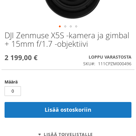
DJI Zenmuse X5S -kamera ja gimbal
Skip
to
+ 15mm f/1.7 -objektiivi
the
beginning
2 199,00 €
of
LOPPU VARASTOSTA
the
SKU
111CPZM000496
images
gallery
Määrä
Lisää ostoskoriin
LISÄÄ TOIVELISTALLE