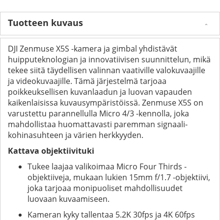
Tuotteen kuvaus
DJI Zenmuse X5S -kamera ja gimbal yhdistävät
huipputeknologian ja innovatiivisen suunnittelun, mikä
tekee siitä täydellisen valinnan vaativille valokuvaajille
ja videokuvaajille. Tämä järjestelmä tarjoaa
poikkeuksellisen kuvanlaadun ja luovan vapauden
kaikenlaisissa kuvausympäristöissä. Zenmuse X5S on
varustettu parannellulla Micro 4/3 -kennolla, joka
mahdollistaa huomattavasti paremman signaali-
kohinasuhteen ja värien herkkyyden.
Kattava objektiivituki
Tukee laajaa valikoimaa Micro Four Thirds -
objektiiveja, mukaan lukien 15mm f/1.7 -objektiivi,
joka tarjoaa monipuoliset mahdollisuudet
luovaan kuvaamiseen.
Kameran kyky tallentaa 5.2K 30fps ja 4K 60fps