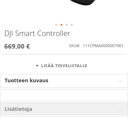
DJI Smart Controller
Skip
to
the
669,00 €
SKU
111CPMA0000007901
beginning
of
the
images
LISÄÄ TOIVELISTALLE
gallery
Tuotteen kuvaus
Lisätietoja