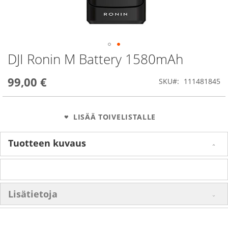
DJI Ronin M Battery 1580mAh
Skip
to
the
99,00 €
SKU
111481845
beginning
of
the
images
LISÄÄ TOIVELISTALLE
gallery
Tuotteen kuvaus
Lisätietoja