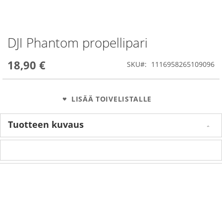
DJI Phantom propellipari
Skip
to
the
18,90 €
SKU
1116958265109096
beginning
of
the
images
LISÄÄ TOIVELISTALLE
gallery
Tuotteen kuvaus