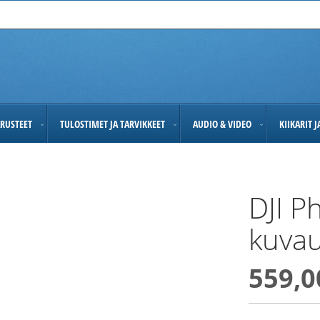
RUSTEET
TULOSTIMET JA TARVIKKEET
AUDIO & VIDEO
KIIKARIT 
DJI P
kuvau
559,0