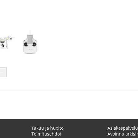
t
Takuu ja huolto
Asiakaspalvelu
Toimitusehdot
Avoinna arkisin