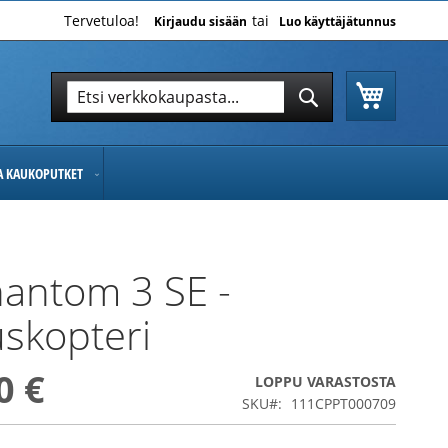
Tervetuloa!
Kirjaudu sisään
Luo käyttäjätunnus
Ostoskor
Hae
Hae
JA KAUKOPUTKET
hantom 3 SE -
skopteri
0 €
LOPPU VARASTOSTA
SKU
111CPPT000709