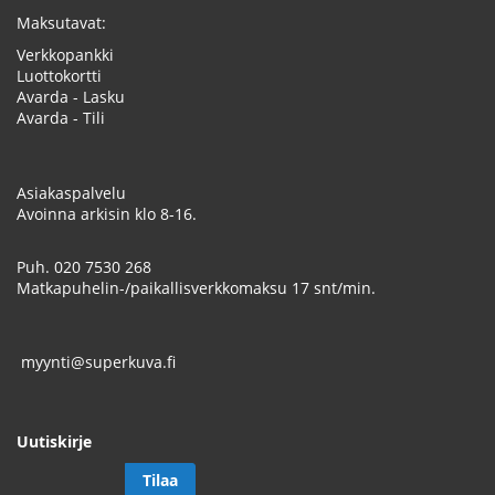
Maksutavat:
Verkkopankki
Luottokortti
Avarda - Lasku
Avarda - Tili
Asiakaspalvelu
Avoinna arkisin klo 8-16.
Puh.
020 7530 268
Matkapuhelin-/paikallisverkkomaksu 17 snt/min.
myynti@superkuva.fi
Uutiskirje
Tilaa