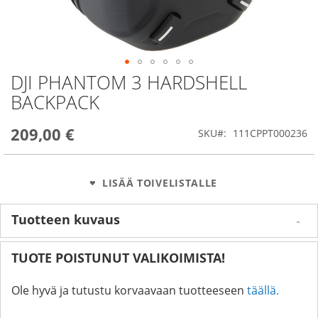
DJI PHANTOM 3 HARDSHELL
Skip
to
BACKPACK
the
beginning
209,00 €
of
SKU
111CPPT000236
the
images
gallery
LISÄÄ TOIVELISTALLE
Tuotteen kuvaus
TUOTE POISTUNUT VALIKOIMISTA!
Ole hyvä ja tutustu korvaavaan tuotteeseen
täällä.