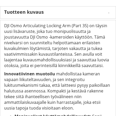
Tuotteen kuvaus
DJI Osmo Articulating Locking Arm (Part 35) on täysin
uusi lisävaruste, joka tuo monipuolisuutta ja
joustavuutta DJI Osmo -kameroiden käyttöön. Tämä
nivelvarsi on suunniteltu helpottamaan erilaisten
kuvakulmien löytämistä, tarjoten vakautta ja tukea
vaativimmissakin kuvaustilanteissa. Sen avulla voit
laajentaa kuvausmahdollisuuksiasi ja saavuttaa luovia
otoksia, joita ei perinteisillä kiinnikkeillä saavuttaisi.
Innovatiivinen muotoilu
mahdollistaa kameran
vapaan liikuteltavuuden, ja sen integroitu
lukitusmekanismi takaa, että laitteesi pysyy paikoillaan
halutussa asennossa. Kompakti ja kestävä rakenne
tekee siitä ihanteellisen työvälineen niin
ammattilaiskuvaajalle kuin harrastajalle, joka etsii
uusia tapoja tuoda visioitaan eloon.