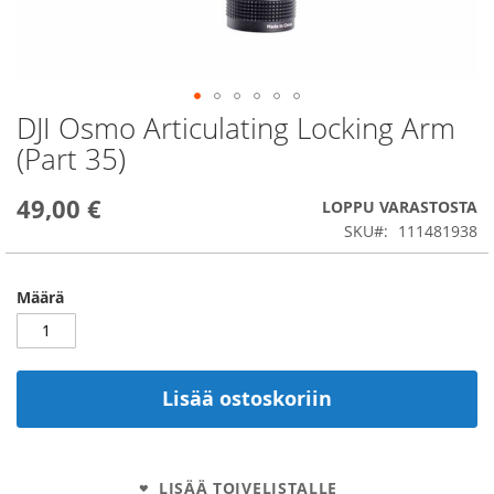
DJI Osmo Articulating Locking Arm
Skip
to
(Part 35)
the
beginning
49,00 €
of
LOPPU VARASTOSTA
the
SKU
111481938
images
gallery
Määrä
Lisää ostoskoriin
LISÄÄ TOIVELISTALLE