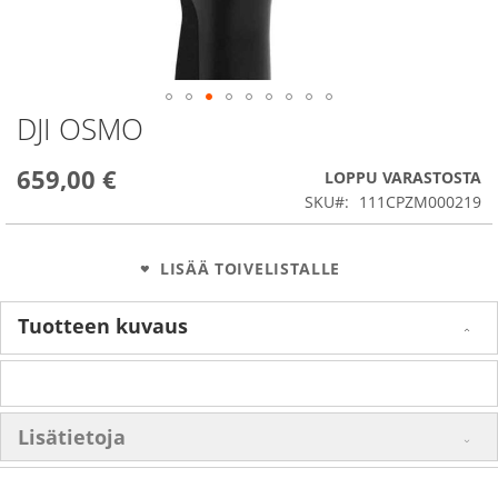
DJI OSMO
Skip
to
the
659,00 €
LOPPU VARASTOSTA
beginning
SKU
111CPZM000219
of
the
images
LISÄÄ TOIVELISTALLE
gallery
Tuotteen kuvaus
Lisätietoja