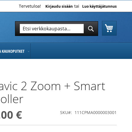
Tervetuloa!
Kirjaudu sisään
Luo käyttäjätunnus
Ostoskor
Hae
Hae
JA KAUKOPUTKET
avic 2 Zoom + Smart
oller
,00 €
SKU
111CPMA0000003001