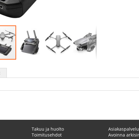
t
Takuu ja huolto
Asiakaspalvelu
Toimitusehdot
Avoinna arkisin