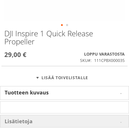
DJI Inspire 1 Quick Release
Skip
to
Propeller
the
beginning
29,00 €
of
LOPPU VARASTOSTA
the
SKU
111CPBX000035
images
gallery
LISÄÄ TOIVELISTALLE
Tuotteen kuvaus
Lisätietoja