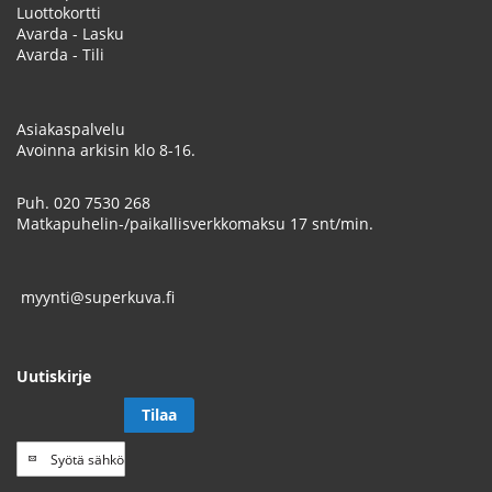
Luottokortti
Avarda - Lasku
Avarda - Tili
Asiakaspalvelu
Avoinna arkisin klo 8-16.
Puh.
020 7530 268
Matkapuhelin-/paikallisverkkomaksu 17 snt/min.
myynti@superkuva.fi
Uutiskirje
Tilaa
Tilaa
uutiskirje