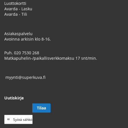
Luottokortti
Avarda - Lasku
Avarda - Tili
Asiakaspalvelu
Avoinna arkisin klo 8-16.
Puh.
020 7530 268
Matkapuhelin-/paikallisverkkomaksu 17 snt/min.
myynti@superkuva.fi
Uutiskirje
Tilaa
Tilaa
uutiskirje