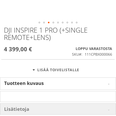
DJI INSPIRE 1 PRO (+SINGLE
Skip
to
REMOTE+LENS)
the
beginning
4 399,00 €
of
LOPPU VARASTOSTA
the
SKU
111CPBX000066
images
gallery
LISÄÄ TOIVELISTALLE
Tuotteen kuvaus
Lisätietoja