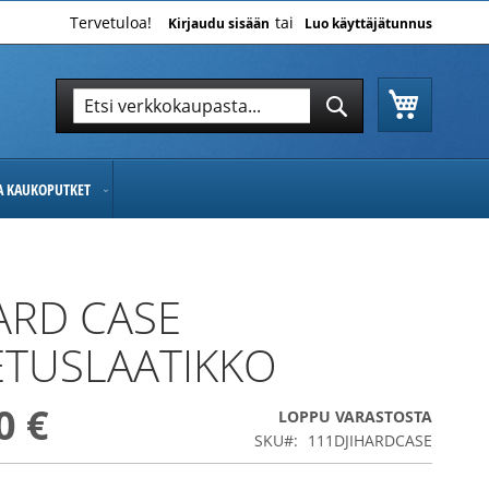
Tervetuloa!
Kirjaudu sisään
Luo käyttäjätunnus
Ostoskor
Hae
Hae
JA KAUKOPUTKET
HARD CASE
ETUSLAATIKKO
0 €
LOPPU VARASTOSTA
SKU
111DJIHARDCASE