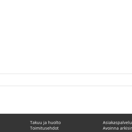
Takuu ja huolto
Asiakaspalvelu
Toimitusehdot
Avoinna arkisin