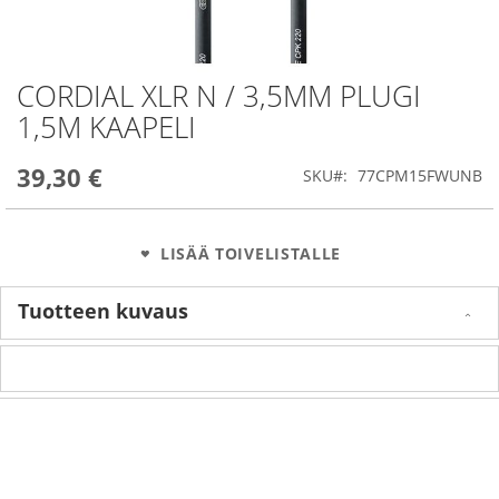
CORDIAL XLR N / 3,5MM PLUGI
Skip
to
1,5M KAAPELI
the
beginning
39,30 €
of
SKU
77CPM15FWUNB
the
images
gallery
LISÄÄ TOIVELISTALLE
Tuotteen kuvaus