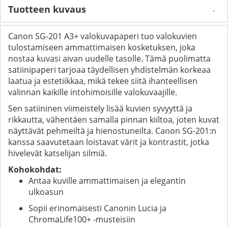
Tuotteen kuvaus
Canon SG-201 A3+ valokuvapaperi tuo valokuvien
tulostamiseen ammattimaisen kosketuksen, joka
nostaa kuvasi aivan uudelle tasolle. Tämä puolimatta
satiinipaperi tarjoaa täydellisen yhdistelmän korkeaa
laatua ja estetiikkaa, mikä tekee siitä ihanteellisen
valinnan kaikille intohimoisille valokuvaajille.
Sen satiininen viimeistely lisää kuvien syvyyttä ja
rikkautta, vähentäen samalla pinnan kiiltoa, joten kuvat
näyttävät pehmeiltä ja hienostuneilta. Canon SG-201:n
kanssa saavutetaan loistavat värit ja kontrastit, jotka
hivelevät katselijan silmiä.
Kohokohdat:
Antaa kuville ammattimaisen ja elegantin
ulkoasun
Sopii erinomaisesti Canonin Lucia ja
ChromaLife100+ -musteisiin