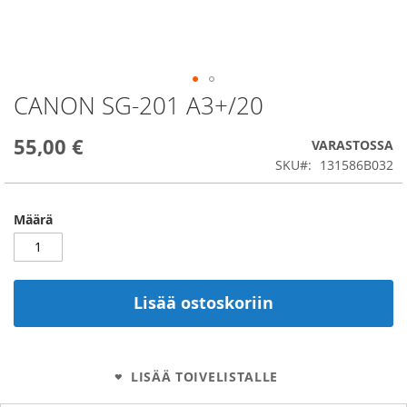
CANON SG-201 A3+/20
Skip
to
the
55,00 €
VARASTOSSA
beginning
SKU
131586B032
of
the
images
Määrä
gallery
Lisää ostoskoriin
LISÄÄ TOIVELISTALLE