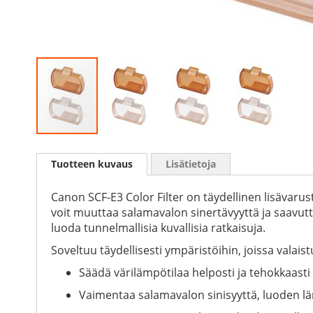
Skip
to
Tuotteen kuvaus
Lisätietoja
the
beginning
of
Canon SCF-E3 Color Filter on täydellinen lisävarust
the
voit muuttaa salamavalon sinertävyyttä ja saav
images
luoda tunnelmallisia kuvallisia ratkaisuja.
gallery
Soveltuu täydellisesti ympäristöihin, joissa vala
Säädä värilämpötilaa helposti ja tehokkaasti
Vaimentaa salamavalon sinisyyttä, luoden l