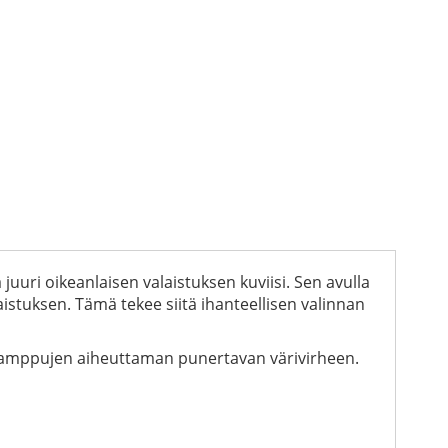
juuri oikeanlaisen valaistuksen kuviisi. Sen avulla
uksen. Tämä tekee siitä ihanteellisen valinnan
hkulamppujen aiheuttaman punertavan värivirheen.