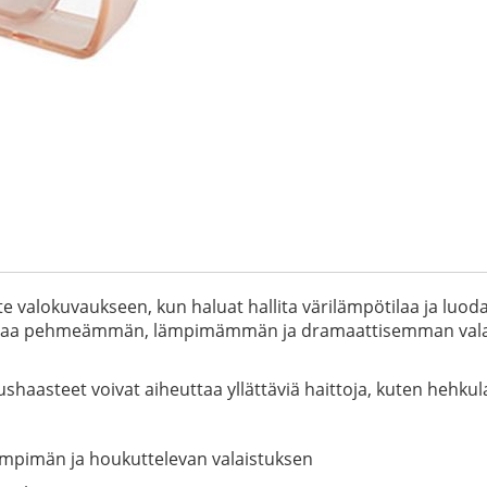
e valokuvaukseen, kun haluat hallita värilämpötilaa ja luoda 
uttaa pehmeämmän, lämpimämmän ja dramaattisemman valaist
istushaasteet voivat aiheuttaa yllättäviä haittoja, kuten he
ämpimän ja houkuttelevan valaistuksen