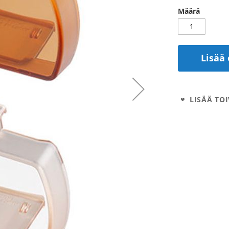
Määrä
Lisää 
LISÄÄ TOI