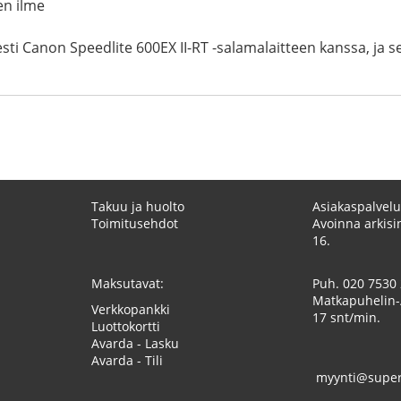
en ilme
sti Canon Speedlite 600EX II-RT -salamalaitteen kanssa, ja s
Takuu ja huolto
Asiakaspalvelu
Toimitusehdot
Avoinna arkisin
16.
Maksutavat:
Puh.
020 7530
Matkapuhelin-
Verkkopankki
17 snt/min.
Luottokortti
Avarda - Lasku
Avarda - Tili
myynti@superk