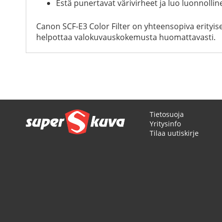
Estä punertavat värivirheet ja luo luonnollin
Canon SCF-E3 Color Filter on yhteensopiva erityise
helpottaa valokuvauskokemusta huomattavasti.
Tietosuoja
Yritysinfo
Tilaa uutiskirje