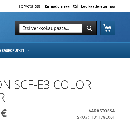
Tervetuloa!
Kirjaudu sisään
Luo käyttäjätunnus
Ostoskor
Hae
Hae
JA KAUKOPUTKET
N SCF-E3 COLOR
R
 €
VARASTOSSA
SKU
131178C001