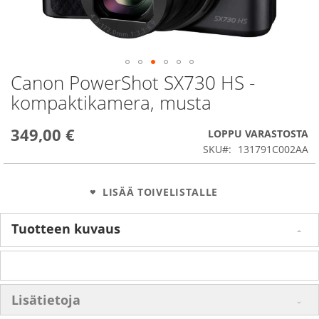
Canon PowerShot SX730 HS -
Skip
to
kompaktikamera, musta
the
beginning
349,00 €
of
LOPPU VARASTOSTA
the
SKU
131791C002AA
images
gallery
LISÄÄ TOIVELISTALLE
Tuotteen kuvaus
Lisätietoja