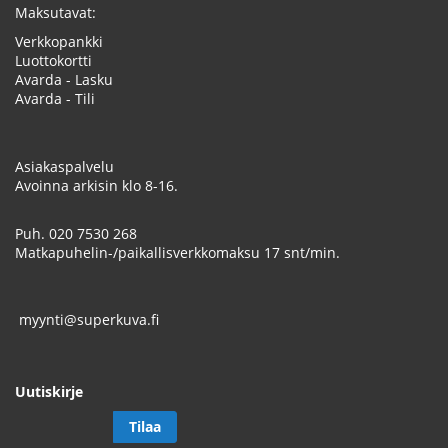
Maksutavat:
Verkkopankki
Luottokortti
Avarda - Lasku
Avarda - Tili
Asiakaspalvelu
Avoinna arkisin klo 8-16.
Puh.
020 7530 268
Matkapuhelin-/paikallisverkkomaksu 17 snt/min.
myynti@superkuva.fi
Uutiskirje
Tilaa