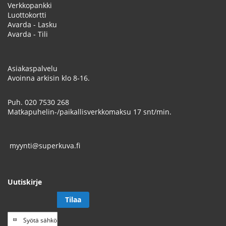
Verkkopankki
Luottokortti
Avarda - Lasku
Avarda - Tili
Asiakaspalvelu
Avoinna arkisin klo 8-16.
Puh.
020 7530 268
Matkapuhelin-/paikallisverkkomaksu 17 snt/min.
myynti@superkuva.fi
Uutiskirje
Tilaa
Tilaa
uutiskirje