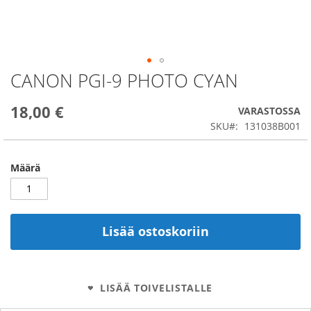
CANON PGI-9 PHOTO CYAN
Skip
to
the
18,00 €
VARASTOSSA
beginning
SKU
131038B001
of
the
images
Määrä
gallery
Lisää ostoskoriin
LISÄÄ TOIVELISTALLE