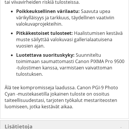
tai viivavirheiden riskiä tulosteissa.
Poikkeuksellinen värilaatu:
Saavuta upea
värikylläisyys ja tarkkuus, täydellinen vaativiin
valokuvaprojekteihin.
Pitkäkestoiset tulosteet:
Haalistumisen kestävä
muste säilyttää valokuvasi gallerialaatuisena
vuosien ajan.
Luotettava suorituskyky:
Suunniteltu
toimimaan saumattomasti Canon PIXMA Pro 9500
-tulostimen kanssa, varmistaen vaivattoman
tulostuksen.
Älä tee kompromisseja laadussa. Canon PGI-9 Photo
Cyan -mustekasetilla jokainen tuloste on osoitus
taiteellisuudestasi, tarjoten työkalut mestariteosten
luomiseen, jotka kestävät aikaa.
Lisätietoja