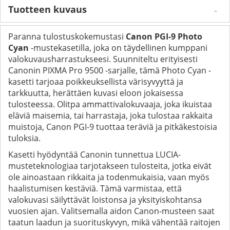
Tuotteen kuvaus
Paranna tulostuskokemustasi
Canon PGI-9 Photo
Cyan
-mustekasetilla, joka on täydellinen kumppani
valokuvausharrastukseesi. Suunniteltu erityisesti
Canonin PIXMA Pro 9500 -sarjalle, tämä Photo Cyan -
kasetti tarjoaa poikkeuksellista värisyvyyttä ja
tarkkuutta, herättäen kuvasi eloon jokaisessa
tulosteessa. Olitpa ammattivalokuvaaja, joka ikuistaa
eläviä maisemia, tai harrastaja, joka tulostaa rakkaita
muistoja, Canon PGI-9 tuottaa teräviä ja pitkäkestoisia
tuloksia.
Kasetti hyödyntää Canonin tunnettua LUCIA-
musteteknologiaa tarjotakseen tulosteita, jotka eivät
ole ainoastaan rikkaita ja todenmukaisia, vaan myös
haalistumisen kestäviä. Tämä varmistaa, että
valokuvasi säilyttävät loistonsa ja yksityiskohtansa
vuosien ajan. Valitsemalla aidon Canon-musteen saat
taatun laadun ja suorituskyvyn, mikä vähentää raitojen