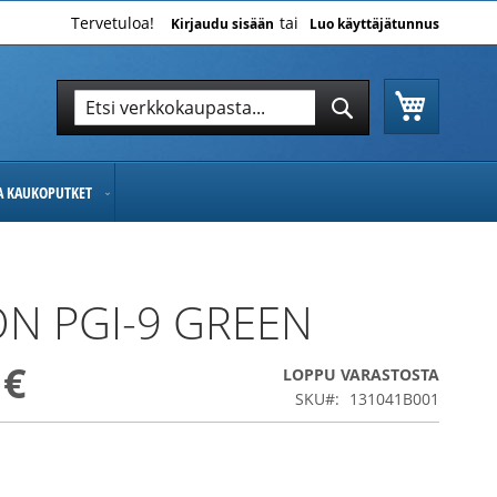
Tervetuloa!
Kirjaudu sisään
Luo käyttäjätunnus
Ostoskor
Hae
Hae
JA KAUKOPUTKET
N PGI-9 GREEN
 €
LOPPU VARASTOSTA
SKU
131041B001