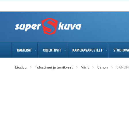
Skip
to
Content
KAMERAT
OBJEKTIIVIT
KAMERAVARUSTEET
STUDIOVA
Etusivu
Tulostimet ja tarvikkeet
Värit
Canon
CANON 
Skip
to
the
end
of
the
images
gallery