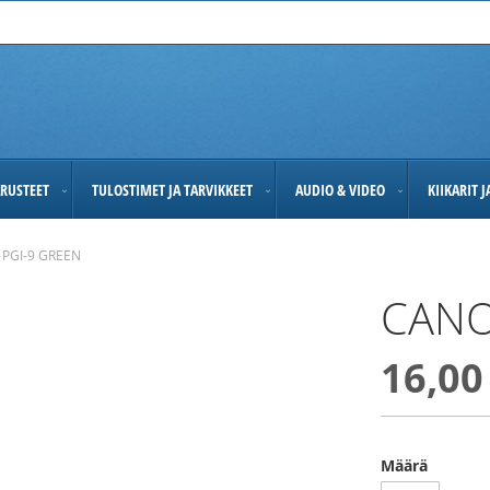
RUSTEET
TULOSTIMET JA TARVIKKEET
AUDIO & VIDEO
KIIKARIT 
PGI-9 GREEN
CANO
16,00
Määrä