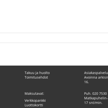
Takuu ja huolto
Asiakaspalvelu
Toimitusehdot
Avoinna arkisin
16.
Maksutavat:
Puh.
020 7530
Matkapuhelin-
Verkkopankki
17 snt/min.
Luottokortti