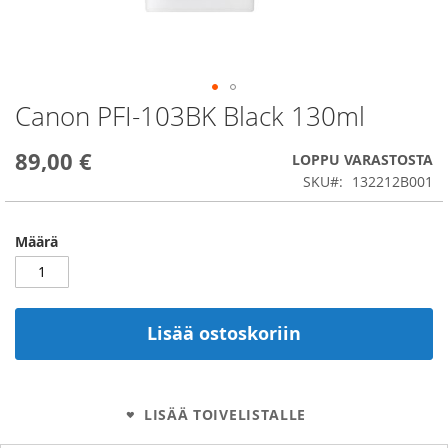
Canon PFI-103BK Black 130ml
Skip
to
the
89,00 €
LOPPU VARASTOSTA
beginning
SKU
132212B001
of
the
images
Määrä
gallery
Lisää ostoskoriin
LISÄÄ TOIVELISTALLE