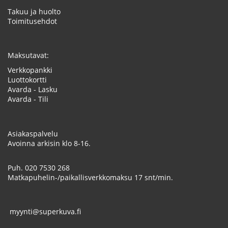
Takuu ja huolto
Toimitusehdot
Maksutavat:
Verkkopankki
Luottokortti
Avarda - Lasku
Avarda - Tili
Asiakaspalvelu
Avoinna arkisin klo 8-16.
Puh.
020 7530 268
Matkapuhelin-/paikallisverkkomaksu 17 snt/min.
myynti@superkuva.fi