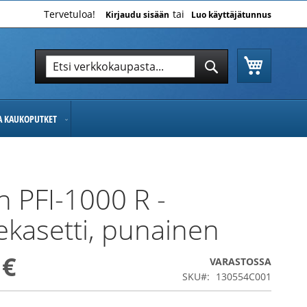
Tervetuloa!
Kirjaudu sisään
Luo käyttäjätunnus
Ostoskor
Hae
Hae
JA KAUKOPUTKET
 PFI-1000 R -
kasetti, punainen
 €
VARASTOSSA
SKU
130554C001