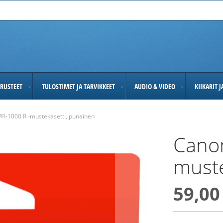
RUSTEET
TULOSTIMET JA TARVIKKEET
AUDIO & VIDEO
KIIKARIT 
FI-1000 R -mustekasetti, punainen
Canon
muste
59,00