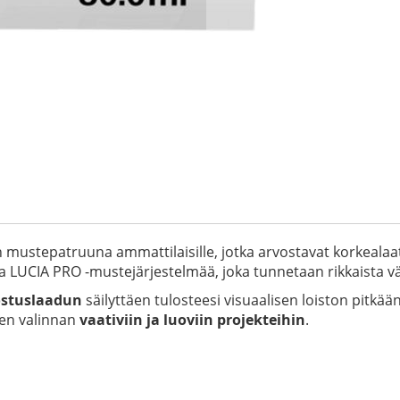
mustepatruuna ammattilaisille, jotka arvostavat korkealaatu
UCIA PRO -mustejärjestelmää, joka tunnetaan rikkaista värei
lostuslaadun
säilyttäen tulosteesi visuaalisen loiston pitkää
sen valinnan
vaativiin ja luoviin projekteihin
.