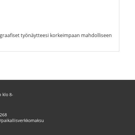
ja graafiset työnäytteesi korkeimpaan mahdolliseen
 klo 8-
 268
/paikallisverkkomaksu