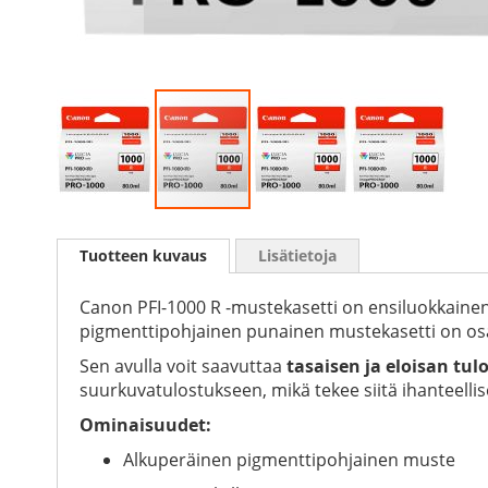
Skip
to
Tuotteen kuvaus
Lisätietoja
the
beginning
of
Canon PFI-1000 R -mustekasetti on ensiluokkainen 
the
pigmenttipohjainen punainen mustekasetti on osa L
images
Sen avulla voit saavuttaa
tasaisen ja eloisan tu
gallery
suurkuvatulostukseen, mikä tekee siitä ihanteelli
Ominaisuudet:
Alkuperäinen pigmenttipohjainen muste