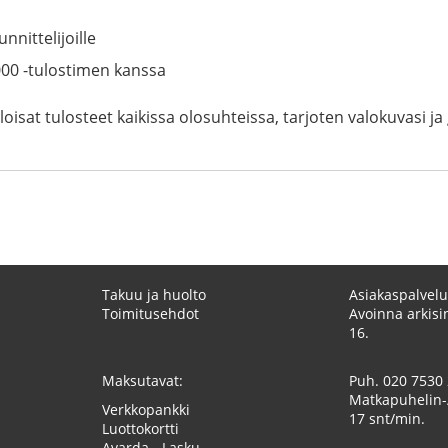
unnittelijoille
0 -tulostimen kanssa
loisat tulosteet kaikissa olosuhteissa, tarjoten valokuvasi 
Takuu ja huolto
Asiakaspalvelu
Toimitusehdot
Avoinna arkisin
16.
Maksutavat:
Puh.
020 7530
Matkapuhelin-
Verkkopankki
17 snt/min.
Luottokortti
Avarda - Lasku