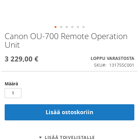
Canon OU-700 Remote Operation
Skip
to
Unit
the
beginning
3 229,00 €
of
LOPPU VARASTOSTA
the
SKU
131755C001
images
gallery
Määrä
Lisää ostoskoriin
LISÄÄ TOIVELISTALLE