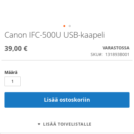
Canon IFC-500U USB-kaapeli
Skip
to
the
39,00 €
VARASTOSSA
beginning
SKU
131893B001
of
the
images
Määrä
gallery
Lisää ostoskoriin
LISÄÄ TOIVELISTALLE