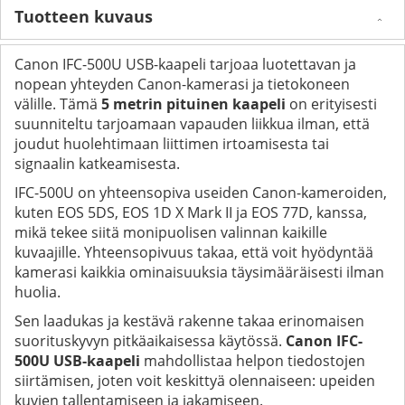
Tuotteen kuvaus
Canon IFC-500U USB-kaapeli tarjoaa luotettavan ja
nopean yhteyden Canon-kamerasi ja tietokoneen
välille. Tämä
5 metrin pituinen kaapeli
on erityisesti
suunniteltu tarjoamaan vapauden liikkua ilman, että
joudut huolehtimaan liittimen irtoamisesta tai
signaalin katkeamisesta.
IFC-500U on yhteensopiva useiden Canon-kameroiden,
kuten EOS 5DS, EOS 1D X Mark II ja EOS 77D, kanssa,
mikä tekee siitä monipuolisen valinnan kaikille
kuvaajille. Yhteensopivuus takaa, että voit hyödyntää
kamerasi kaikkia ominaisuuksia täysimääräisesti ilman
huolia.
Sen laadukas ja kestävä rakenne takaa erinomaisen
suorituskyvyn pitkäaikaisessa käytössä.
Canon IFC-
500U USB-kaapeli
mahdollistaa helpon tiedostojen
siirtämisen, joten voit keskittyä olennaiseen: upeiden
kuvien tallentamiseen ja jakamiseen.