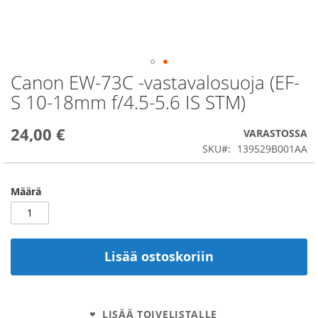
Canon EW-73C -vastavalosuoja (EF-
Skip
to
S 10-18mm f/4.5-5.6 IS STM)
the
beginning
24,00 €
of
VARASTOSSA
the
SKU
139529B001AA
images
gallery
Määrä
Lisää ostoskoriin
LISÄÄ TOIVELISTALLE