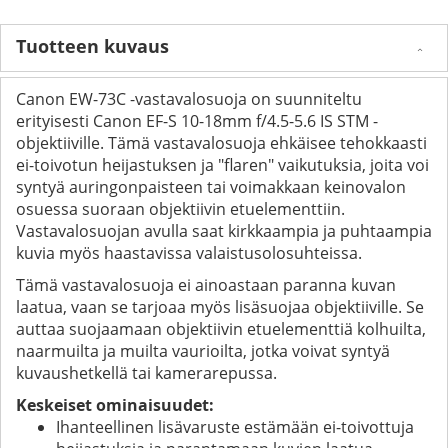
Tuotteen kuvaus
Canon EW-73C -vastavalosuoja on suunniteltu
erityisesti Canon EF-S 10-18mm f/4.5-5.6 IS STM -
objektiiville. Tämä vastavalosuoja ehkäisee tehokkaasti
ei-toivotun heijastuksen ja "flaren" vaikutuksia, joita voi
syntyä auringonpaisteen tai voimakkaan keinovalon
osuessa suoraan objektiivin etuelementtiin.
Vastavalosuojan avulla saat kirkkaampia ja puhtaampia
kuvia myös haastavissa valaistusolosuhteissa.
Tämä vastavalosuoja ei ainoastaan paranna kuvan
laatua, vaan se tarjoaa myös lisäsuojaa objektiiville. Se
auttaa suojaamaan objektiivin etuelementtiä kolhuilta,
naarmuilta ja muilta vaurioilta, jotka voivat syntyä
kuvaushetkellä tai kamerarepussa.
Keskeiset ominaisuudet:
Ihanteellinen lisävaruste estämään ei-toivottuja