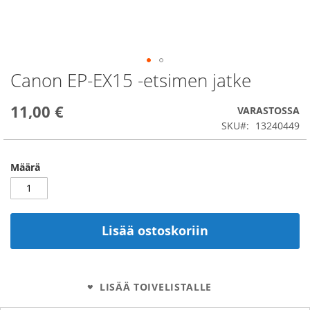
Canon EP-EX15 -etsimen jatke
Skip
to
the
11,00 €
VARASTOSSA
beginning
SKU
13240449
of
the
images
Määrä
gallery
Lisää ostoskoriin
LISÄÄ TOIVELISTALLE