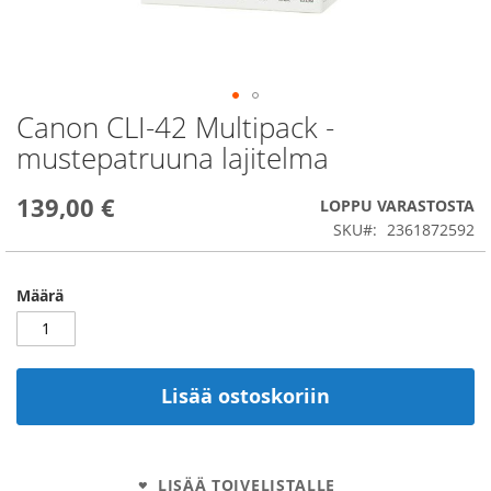
Canon CLI-42 Multipack -
Skip
to
mustepatruuna lajitelma
the
beginning
139,00 €
of
LOPPU VARASTOSTA
the
SKU
2361872592
images
gallery
Määrä
Lisää ostoskoriin
LISÄÄ TOIVELISTALLE