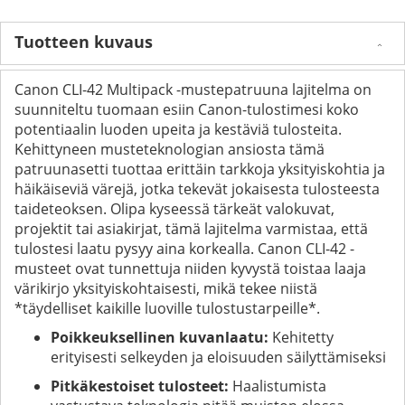
Tuotteen kuvaus
Canon CLI-42 Multipack -mustepatruuna lajitelma on
suunniteltu tuomaan esiin Canon-tulostimesi koko
potentiaalin luoden upeita ja kestäviä tulosteita.
Kehittyneen musteteknologian ansiosta tämä
patruunasetti tuottaa erittäin tarkkoja yksityiskohtia ja
häikäiseviä värejä, jotka tekevät jokaisesta tulosteesta
taideteoksen. Olipa kyseessä tärkeät valokuvat,
projektit tai asiakirjat, tämä lajitelma varmistaa, että
tulostesi laatu pysyy aina korkealla. Canon CLI-42 -
musteet ovat tunnettuja niiden kyvystä toistaa laaja
värikirjo yksityiskohtaisesti, mikä tekee niistä
*täydelliset kaikille luoville tulostustarpeille*.
Poikkeuksellinen kuvanlaatu:
Kehitetty
erityisesti selkeyden ja eloisuuden säilyttämiseksi
Pitkäkestoiset tulosteet:
Haalistumista