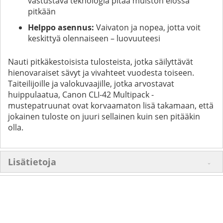
vastustava teknologia pitää muiston elossa
pitkään
Helppo asennus:
Vaivaton ja nopea, jotta voit
keskittyä olennaiseen – luovuuteesi
Nauti pitkäkestoisista tulosteista, jotka säilyttävät
hienovaraiset sävyt ja vivahteet vuodesta toiseen.
Taiteilijoille ja valokuvaajille, jotka arvostavat
huippulaatua, Canon CLI-42 Multipack -
mustepatruunat ovat korvaamaton lisä takamaan, että
jokainen tuloste on juuri sellainen kuin sen pitääkin
olla.
Lisätietoja