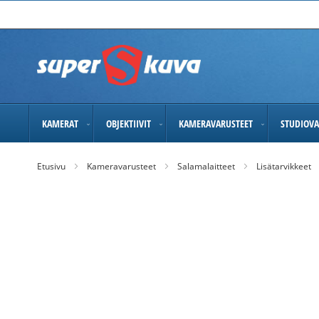
Skip
to
Content
KAMERAT
OBJEKTIIVIT
KAMERAVARUSTEET
STUDIOVA
Etusivu
Kameravarusteet
Salamalaitteet
Lisätarvikkeet
Skip
to
the
end
of
the
images
gallery