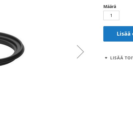
Määrä
Lisää 
LISÄÄ TOI