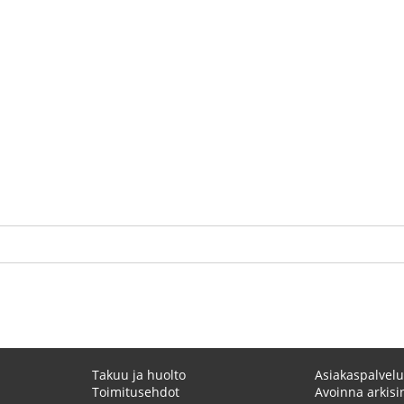
Takuu ja huolto
Asiakaspalvelu
Toimitusehdot
Avoinna arkisin