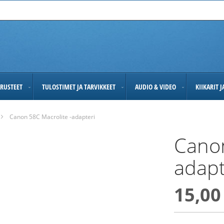
RUSTEET
TULOSTIMET JA TARVIKKEET
AUDIO & VIDEO
KIIKARIT 
Canon 58C Macrolite -adapteri
Canon
adapt
15,00