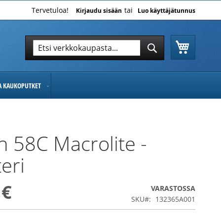
Tervetuloa!
Kirjaudu sisään
Luo käyttäjätunnus
Ostoskor
Hae
Hae
JA KAUKOPUTKET
 58C Macrolite -
eri
 €
VARASTOSSA
SKU
132365A001