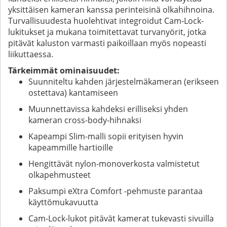
yksittäisen kameran kanssa perinteisinä olkahihnoina.
Turvallisuudesta huolehtivat integroidut Cam-Lock-
lukitukset ja mukana toimitettavat turvanyörit, jotka
pitävät kaluston varmasti paikoillaan myös nopeasti
liikuttaessa.
Tärkeimmät ominaisuudet:
Suunniteltu kahden järjestelmäkameran (erikseen
ostettava) kantamiseen
Muunnettavissa kahdeksi erilliseksi yhden
kameran cross-body-hihnaksi
Kapeampi Slim-malli sopii erityisen hyvin
kapeammille hartioille
Hengittävät nylon-monoverkosta valmistetut
olkapehmusteet
Paksumpi eXtra Comfort -pehmuste parantaa
käyttömukavuutta
Cam-Lock-lukot pitävät kamerat tukevasti sivuilla