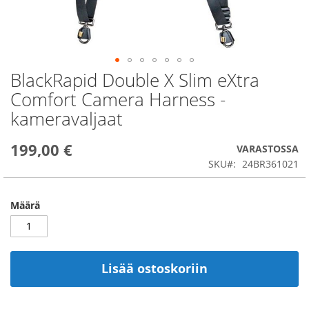
BlackRapid Double X Slim eXtra
Skip
to
Comfort Camera Harness -
the
kameravaljaat
beginning
of
the
199,00 €
VARASTOSSA
images
SKU
24BR361021
gallery
Määrä
Lisää ostoskoriin