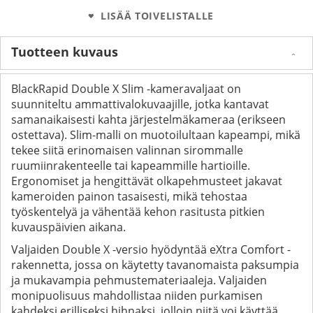
LISÄÄ TOIVELISTALLE
Tuotteen kuvaus
BlackRapid Double X Slim -kameravaljaat on
suunniteltu ammattivalokuvaajille, jotka kantavat
samanaikaisesti kahta järjestelmäkameraa (erikseen
ostettava). Slim-malli on muotoilultaan kapeampi, mikä
tekee siitä erinomaisen valinnan sirommalle
ruumiinrakenteelle tai kapeammille hartioille.
Ergonomiset ja hengittävät olkapehmusteet jakavat
kameroiden painon tasaisesti, mikä tehostaa
työskentelyä ja vähentää kehon rasitusta pitkien
kuvauspäivien aikana.
Valjaiden Double X -versio hyödyntää eXtra Comfort -
rakennetta, jossa on käytetty tavanomaista paksumpia
ja mukavampia pehmustemateriaaleja. Valjaiden
monipuolisuus mahdollistaa niiden purkamisen
kahdeksi erilliseksi hihnaksi, jolloin niitä voi käyttää