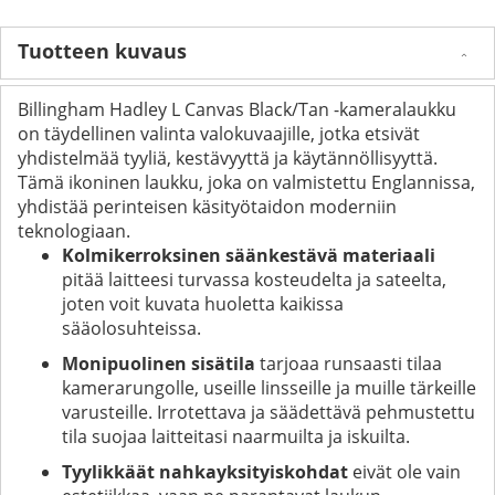
Tuotteen kuvaus
Billingham Hadley L Canvas Black/Tan -kameralaukku
on täydellinen valinta valokuvaajille, jotka etsivät
yhdistelmää tyyliä, kestävyyttä ja käytännöllisyyttä.
Tämä ikoninen laukku, joka on valmistettu Englannissa,
yhdistää perinteisen käsityötaidon moderniin
teknologiaan.
Kolmikerroksinen säänkestävä materiaali
pitää laitteesi turvassa kosteudelta ja sateelta,
joten voit kuvata huoletta kaikissa
sääolosuhteissa.
Monipuolinen sisätila
tarjoaa runsaasti tilaa
kamerarungolle, useille linsseille ja muille tärkeille
varusteille. Irrotettava ja säädettävä pehmustettu
tila suojaa laitteitasi naarmuilta ja iskuilta.
Tyylikkäät nahkayksityiskohdat
eivät ole vain