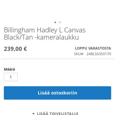
Billingham Hadley L Canvas
Skip
to
Black/Tan -kameralaukku
the
beginning
239,00 €
of
LOPPU VARASTOSTA
the
SKU
24BL50350170
images
gallery
Määrä
Lisää ostoskoriin
LISÄÄ TOIVELISTALLE