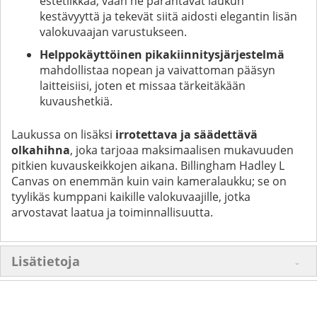
estetiikkaa, vaan ne parantavat laukun
kestävyyttä ja tekevät siitä aidosti elegantin lisän
valokuvaajan varustukseen.
Helppokäyttöinen pikakiinnitysjärjestelmä
mahdollistaa nopean ja vaivattoman pääsyn
laitteisiisi, joten et missaa tärkeitäkään
kuvaushetkiä.
Laukussa on lisäksi
irrotettava ja säädettävä
olkahihna
, joka tarjoaa maksimaalisen mukavuuden
pitkien kuvauskeikkojen aikana. Billingham Hadley L
Canvas on enemmän kuin vain kameralaukku; se on
tyylikäs kumppani kaikille valokuvaajille, jotka
arvostavat laatua ja toiminnallisuutta.
Lisätietoja