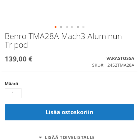
Benro TMA28A Mach3 Aluminun
Skip
to
Tripod
the
beginning
139,00 €
of
VARASTOSSA
the
SKU
2452TMA28A
images
gallery
Määrä
Lisää ostoskoriin
LISÄÄ TOIVELISTALLE