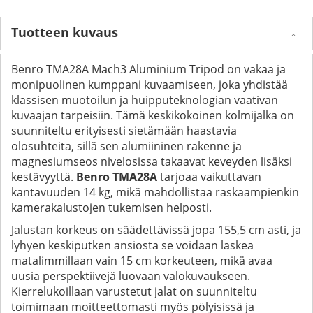
Tuotteen kuvaus
Benro TMA28A Mach3 Aluminium Tripod on vakaa ja
monipuolinen kumppani kuvaamiseen, joka yhdistää
klassisen muotoilun ja huipputeknologian vaativan
kuvaajan tarpeisiin. Tämä keskikokoinen kolmijalka on
suunniteltu erityisesti sietämään haastavia
olosuhteita, sillä sen alumiininen rakenne ja
magnesiumseos nivelosissa takaavat keveyden lisäksi
kestävyyttä.
Benro TMA28A
tarjoaa vaikuttavan
kantavuuden 14 kg, mikä mahdollistaa raskaampienkin
kamerakalustojen tukemisen helposti.
Jalustan korkeus on säädettävissä jopa 155,5 cm asti, ja
lyhyen keskiputken ansiosta se voidaan laskea
matalimmillaan vain 15 cm korkeuteen, mikä avaa
uusia perspektiivejä luovaan valokuvaukseen.
Kierrelukoillaan varustetut jalat on suunniteltu
toimimaan moitteettomasti myös pölyisissä ja