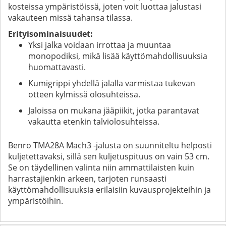
kosteissa ympäristöissä, joten voit luottaa jalustasi
vakauteen missä tahansa tilassa.
Erityisominaisuudet:
Yksi jalka voidaan irrottaa ja muuntaa
monopodiksi, mikä lisää käyttömahdollisuuksia
huomattavasti.
Kumigrippi yhdellä jalalla varmistaa tukevan
otteen kylmissä olosuhteissa.
Jaloissa on mukana jääpiikit, jotka parantavat
vakautta etenkin talviolosuhteissa.
Benro TMA28A Mach3 -jalusta on suunniteltu helposti
kuljetettavaksi, sillä sen kuljetuspituus on vain 53 cm.
Se on täydellinen valinta niin ammattilaisten kuin
harrastajienkin arkeen, tarjoten runsaasti
käyttömahdollisuuksia erilaisiin kuvausprojekteihin ja
ympäristöihin.