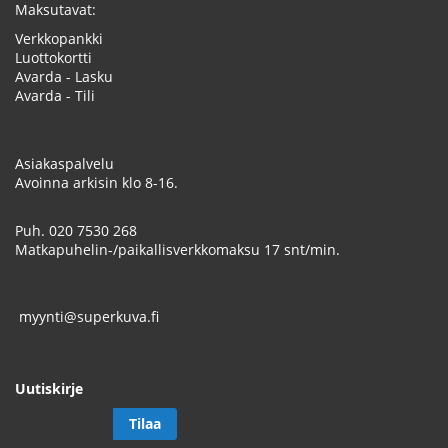
Maksutavat:
Verkkopankki
Luottokortti
Avarda - Lasku
Avarda - Tili
Asiakaspalvelu
Avoinna arkisin klo 8-16.
Puh.
020 7530 268
Matkapuhelin-/paikallisverkkomaksu 17 snt/min.
myynti@superkuva.fi
Uutiskirje
Tilaa