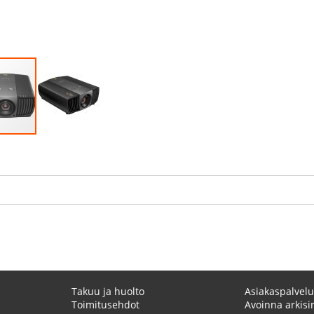
Takuu ja huolto
Asiakaspalvelu
Toimitusehdot
Avoinna arkisin