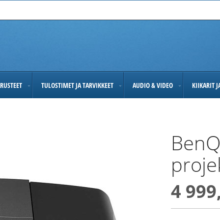
RUSTEET
TULOSTIMET JA TARVIKKEET
AUDIO & VIDEO
KIIKARIT 
BenQ
proje
4 999