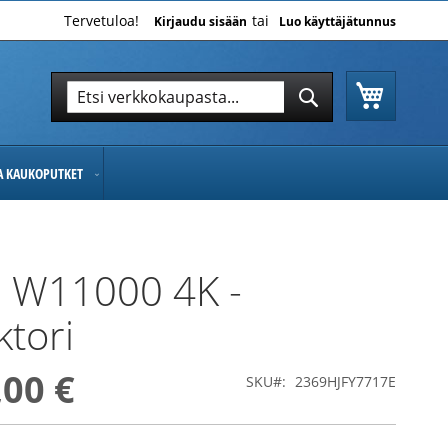
Tervetuloa!
Kirjaudu sisään
Luo käyttäjätunnus
Ostoskor
Hae
Hae
JA KAUKOPUTKET
 W11000 4K -
ktori
,00 €
SKU
2369HJFY7717E