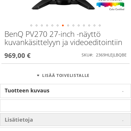
BenQ PV270 27-inch -näyttö
Skip
to
kuvankäsittelyyn ja videoeditointiin
the
beginning
969,00 €
of
SKU
2369HLEJLBQBE
the
images
gallery
LISÄÄ TOIVELISTALLE
Tuotteen kuvaus
Lisätietoja