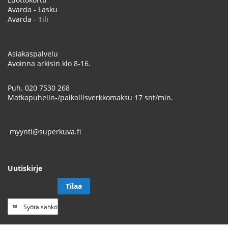
Avarda - Lasku
Avarda - Tili
Asiakaspalvelu
Avoinna arkisin klo 8-16.
Puh.
020 7530 268
Matkapuhelin-/paikallisverkkomaksu 17 snt/min.
myynti@superkuva.fi
Uutiskirje
Tilaa
Tilaa
uutiskirje