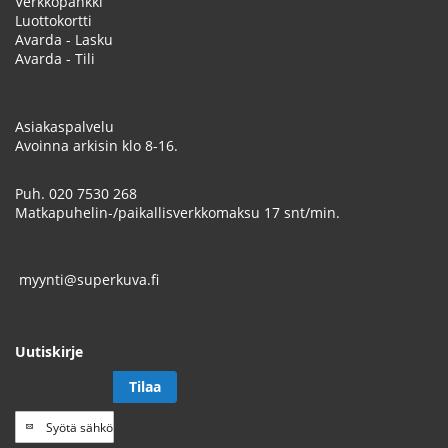
Verkkopankki
Luottokortti
Avarda - Lasku
Avarda - Tili
Asiakaspalvelu
Avoinna arkisin klo 8-16.
Puh.
020 7530 268
Matkapuhelin-/paikallisverkkomaksu 17 snt/min.
myynti@superkuva.fi
Uutiskirje
Tilaa
Tilaa
uutiskirje