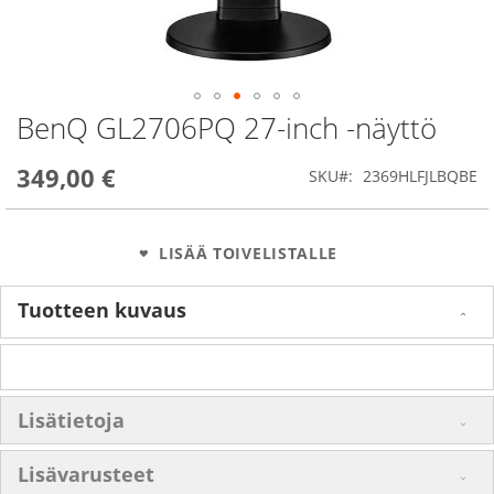
BenQ GL2706PQ 27-inch -näyttö
Skip
to
the
349,00 €
SKU
2369HLFJLBQBE
beginning
of
the
images
LISÄÄ TOIVELISTALLE
gallery
Tuotteen kuvaus
Lisätietoja
Lisävarusteet